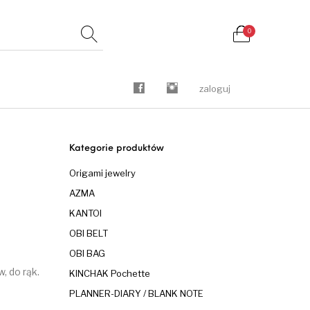
0
f
i
zaloguj
b
n
s
t
a
g
r
Kategorie produktów
a
m
Origami jewelry
AZMA
KANTOI
OBI BELT
OBI BAG
, do rąk.
KINCHAK Pochette
PLANNER-DIARY / BLANK NOTE