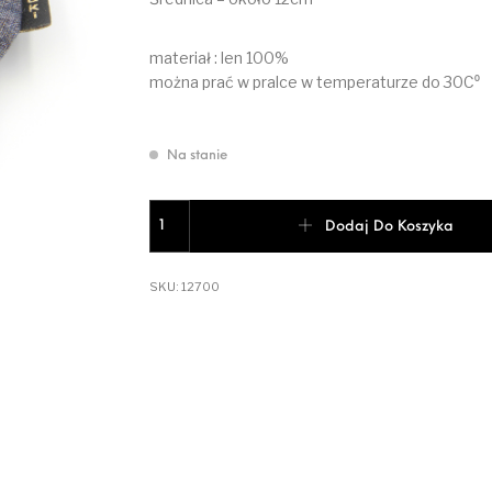
materiał : len 100%
można prać w pralce w temperaturze do 30C⁰
Na stanie
ilość Scrunchie linen navy gray
Dodaj Do Koszyka
SKU:
12700