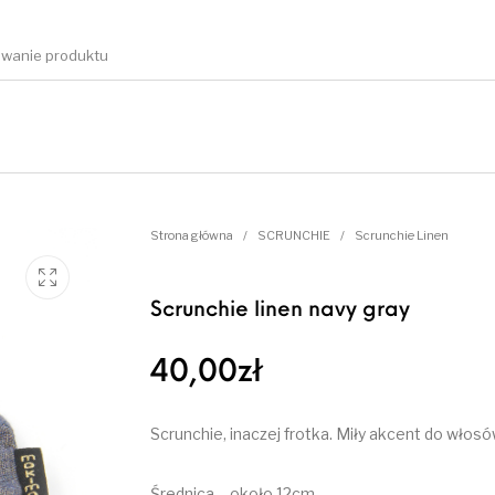
Strona główna
/
SCRUNCHIE
/
Scrunchie Linen
Scrunchie linen navy gray
40,00
zł
Scrunchie, inaczej frotka. Miły akcent do włosów
Średnica – około 12cm